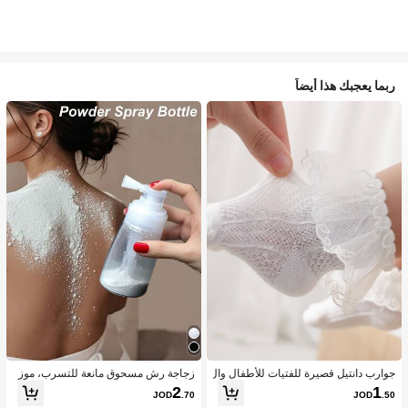
ربما يعجبك هذا أيضاً
جوارب دانتيل قصيرة للفتيات للأطفال وال
زجاجة رش مسحوق مانعة للتسرب، موز
رضع بنمط الأميرة اللطيفة، الخامة، مريح
ع مسحوق متعدد الاستخدامات، هزاز مس
2
1
JOD
.70
JOD
.50
ة ومتوفرة بتصميم دانتيل بأجنحة بيضاء و
حوق تالك منزلي محمول، حاوية قابلة لإعا