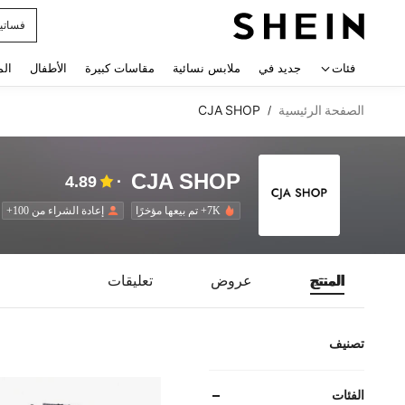
فساتي
 navigate search
فئات
جديد في
ملابس نسائية
مقاسات كبيرة
الأطفال
الم
الصفحة الرئيسية
CJA SHOP
/
CJA SHOP
4.89
7K+ تم بيعها مؤخرًا
إعادة الشراء من 100+
المنتج
عروض
تعليقات
تصنيف
الفئات