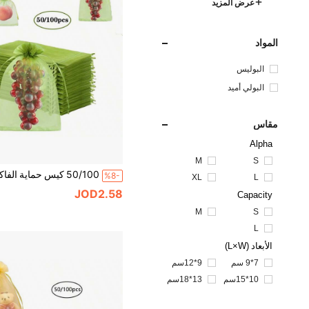
عرض المزيد
المواد
البوليس
تر
البولي أميد
مقاس
Alpha
M
S
%8-
XL
L
JOD2.58
Capacity
M
S
L
الأبعاد (L×W)
7*9 سم
9*12سم
10*15سم
13*18سم