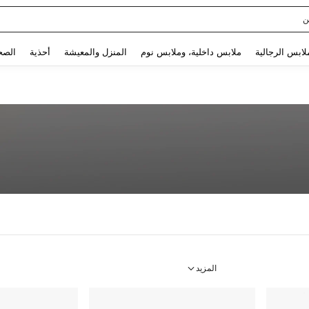
ن
Use up and down arrow keys to البحث الأخير and البحث والعثور. Press Enter to select.
لابس الرجالية
ملابس داخلية، وملابس نوم
المنزل والمعيشة
أحذية
الصح
المزيد