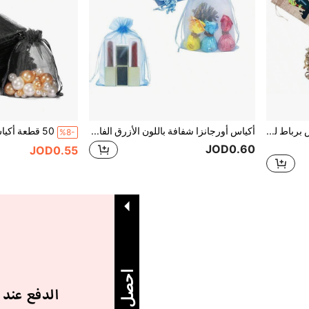
24 قطعة أكياس هدايا من الخيش برباط للهالوين، أكياس حلوى من الجوت للهالوين، خدعة أو حلوى، لوازم الحفلات (6 أنماط)
أكياس أورجانزا شفافة باللون الأزرق الفاتح، أكياس شبكية بأحجام متنوعة، أكياس هدايا برباط، أكياس حلوى ومجوهرات، أكياس هدايا الزفاف، أكياس تغليف هدايا عيد الميلاد
%8-
JOD0.60
JOD0.55
1
إجمالي 1 صفحة