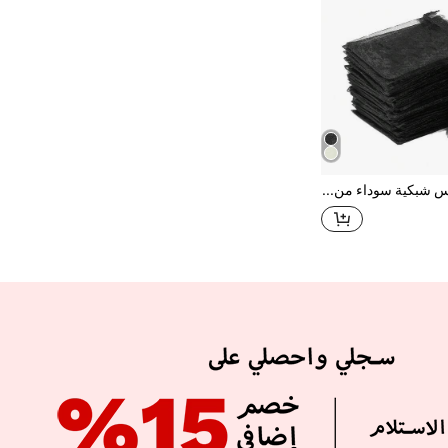
50 قطعة أكياس شبكية سوداء من الأورجانزا مع سحاب، أكياس للحلوى والمجوهرات، لحفلات الزفاف والهدايا وتخزين المجوهرات