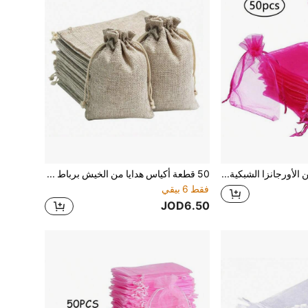
أكياس هدايا من الأورجانزا الشبكية باللون الوردي الساخن مع رباط سحب، أكياس تخزين مجوهرات شبكية صغيرة لحفلات أعياد الميلاد وهدايا الزفاف وهدايا عيد الفصح (50 قطعة)
50 قطعة أكياس هدايا من الخيش برباط سحب 3.9"X5.5" أكياس هدايا صغيرة بالجملة، مناسبة للضيوف، حفلات الزفاف الريفية، حفلات العطلات، DIY
فقط 6 بيقي
JOD6.50