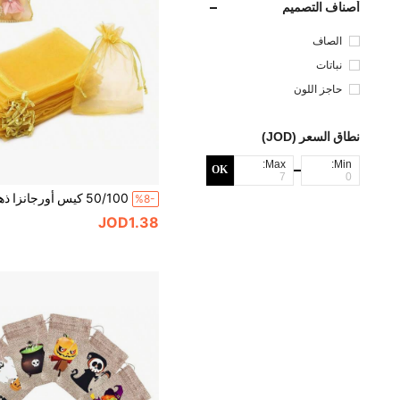
أصناف التصميم
الصاف
نباتات
حاجز اللون
نطاق السعر (JOD)
Max:
Min:
OK
%8-
JOD1.38