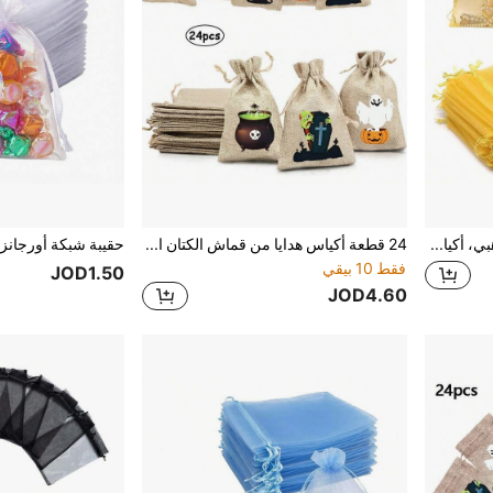
50/100 كيس أورجانزا ذهبي، أكياس هدايا، أكياس شبكية صغيرة بسحاب مناسبة للحلوى والمجوهرات والوجبات الخفيفة والمناسبات والأعياد وحفلات الزفاف وأعياد الميلاد وحفلات استقبال المواليد، تغليف
24 قطعة أكياس هدايا من قماش الكتان الفاخر، أكياس هدايا هالوين مع رباط سحب، مناسبة لحفلة هالوين
فقط 10 بيقي
JOD1.50
JOD4.60