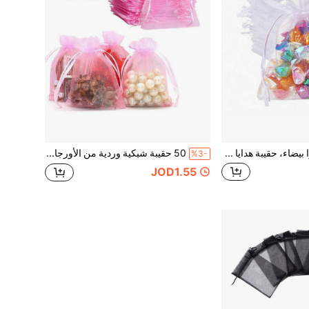
حقيبة شبكة أورجانزا بيضاء، حقيبة هدايا شبكة صغيرة برباط سحب، حقيبة هدايا حفلة الزفاف، حقيبة هدايا الحلوى والمجوهرات والصابون ومستحضرات التجميل، حقيبة هدايا صغيرة لحفلة الزفاف والتخرج
50 حقيبة شبكية وردية من الأورجانزا مع سحاب، أكياس هدايا صغيرة، مناسبة لتعبئة المجوهرات والحلوى والصابون والمستحضرات التجميلية وغيرها
%3-
JOD1.55