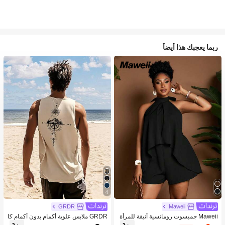
ربما يعجبك هذا أيضاً
4
GRDR
Maweii
Maweii جمبسوت رومانسية أنيقة للمرأة
GRDR ملابس علوية أكمام بدون أكمام كا
ذات كتف مكشوف وظهر مكشوف المقا
جوال للرجال مطبوع بالبوصلة والجبال، ر