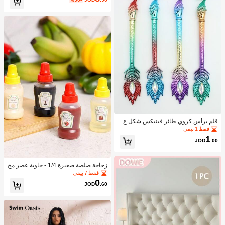
قلم برأس كروي طائر فينيكس شكل ع
شوائي قطعة واحدة
فقط 1 بيقي
1
JOD
.00
زجاجة صلصة صغيرة 1/4 - حاوية عصر مح
مولة للتوابل لصلصة الطماطم والزيت و
فقط 7 بيقي
صلصة الصويا والعسل - بلاستيك، مثالية ل
0
JOD
.60
غداء المكتب، حاوية بلاستيكية محمولة، أد
وات مطبخ للنزهات المكتبية