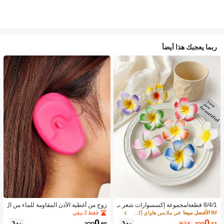
ربما يعجبك هذا أيضاً
8/4/1 قطعة/مجموعة إكسسوارات شعر ب
زوج من أغطية الأذن المقاومة للماء من ال
نقشة زهور استوائية، مشابك شعر بلومير
سيليكون لصبغ الشعر، أداة تصفيف الشع
فقط 2 بيقي
9# الأفضل مبيعا
في ملابس هاواي إكسسوارات
يا ملونة، مناسبة لعطلات الشاطئ والتص
ر في صالون الحلاقة
0
0
JOD
.90
%14-
JOD
.43