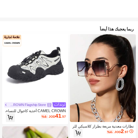
ربما يعجبك هذا أيضاً
CAMEL CROWN Flagship Store
CAMEL CROWN أحذية كاجوال للنساء،
41
صيفية بنعل سميك من الشبك القابل للتن
%4-
JOD
.57
فس باللون الفضي
نظارات معدنية مربعة بطراز كلاسيكي للر
2
جال والنساء، مناسبة للارتداء في الخارج
%4-
JOD
.97
والسفر والشاطئ والاستخدام اليومي ف