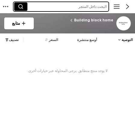
البحث داخل المتجر
Building block home
متابع
التوصية
أوسع منتشرة
السعر
تصنيف
لا يوجد منتج متطابق. يرجى المحاولة عبر خيارات أخرى.