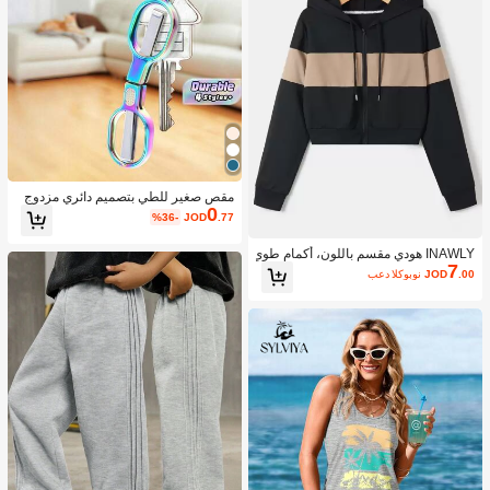
مقص صغير للطي بتصميم دائري مزدوج
0
عتيق محمول للسفر والصيد في المنزل
%36-
JOD
.77
INAWLY هودي مقسم باللون، أكمام طوي
7
لة، بلوزة تخرج، معلم، عودة إلى المدرس
.00
JOD
بعد الكوبون
ة، بلوفر خريفي