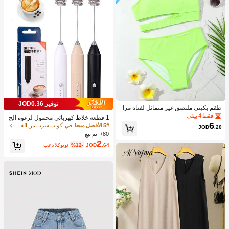
توفير JOD0.36
طقم بكيني ملتصق غير متماثل لفتاة مرا
هقة شاطئ صيفي
فقط 4 بيقي
1 قطعة خلاط كهربائي محمول لرغوة الح
6
ليب، رغاية الحليب القابلة للشحن - شحن
5# الأفضل مبيعا
في أكواب شرب من الفولاذ المقاوم للصدأ جهاز رغوة ال
JOD
.20
USB، 3 سرعات، خلاط حليب كهربائي ص
80+. تم بيع
غير، مناسب للقهوة/اللاتيه/الكابتشينو/الش
2
.64
JOD
%12-
بعد الكوبون
وكولاتة الساخنة/البيض