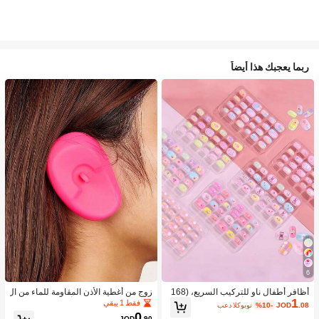
ربما يعجبك هذا أيضاً
6
أظافر أطفال ناو للتركيب السريع، (168
زوج من أغطية الأذن المقاومة للماء من ال
1
قطعة و 24 قطعة) أظافر صناعية مسبقة
سيليكون لصبغ الشعر، أداة تصفيف الشع
فقط 1 بيقي
.08
JOD
%10-
بعد الكوبون
اللصق للأطفال، مجموعة أظافر صناعية
ر في صالون الحلاقة
0
JOD
.90