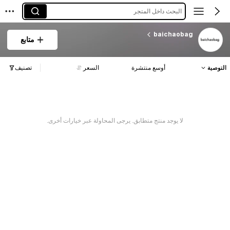
البحث داخل المتجر
baichaobag
متابع
التوصية
أوسع منتشرة
السعر
تصنيف
لا يوجد منتج متطابق. يرجى المحاولة عبر خيارات أخرى.