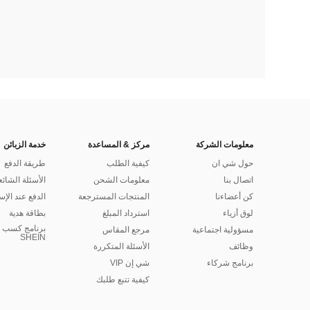
معلومات الشركة
مركز & المساعدة
خدمة الزبائن
حول شي ان
كيفية الطلب
طريقة الدفع
اتصال بنا
معلومات الشحن
الأسئلة الشائع
كن أعضاءنا
المنتجات المسترجعة
الدفع عند الإس
لوق أزياء
استرداد المبلغ
بطاقة هدية
برنامج كسب ا
مسؤولية اجتماعية
مرجع المقاس
SHEIN
وظائف
الأسئلة المتكررة
برنامج شركاء
شي إن VIP
كيفية تتبع طلبك