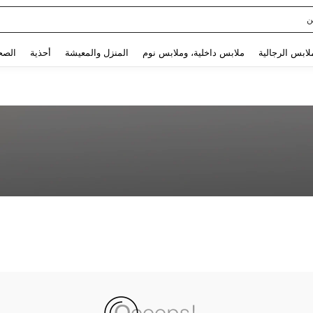
ن
Use up and down arrow keys to البحث الأخير and البحث والعثور. Press Enter to select.
لابس الرجالية
ملابس داخلية، وملابس نوم
المنزل والمعيشة
أحذية
الصح