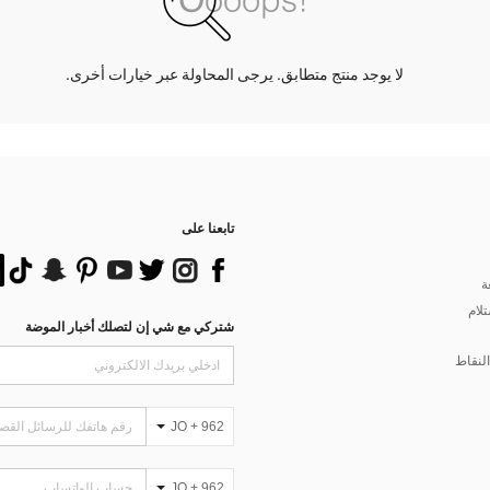
لا يوجد منتج متطابق. يرجى المحاولة عبر خيارات أخرى.
تابعنا على
ة
تلام
شتركي مع شي إن لتصلك أخبار الموضة
لنقاط
JO + 962
JO + 962