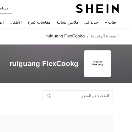
فساتي
 navigate search
فئات
جديد في
ملابس نسائية
مقاسات كبيرة
الأطفال
الم
الصفحة الرئيسية
ruiguang FlexCookg
/
ruiguang FlexCookg