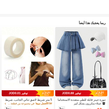
ربما يعجبك هذا أيضاً
توفير JOD0.88
توفير JOD0.01
تنورة جينز قابلة للطي متعددة الاستخداما
5 متر شريط لاصق ثنائي الجانب، شريط
ت بتصميم قطعتين للبنات 1 قطعة
لاصق شفاف مقاوم للماء، شريط تثبيت ا
عملاء متكررون بشكل كبير
9# الأفضل مبيعا
في مجموعة من قطعة واحدة إكسسوارات حمالة الصدر النس
لملابس بدون ظهر، شريط لاصق ثنائي ال