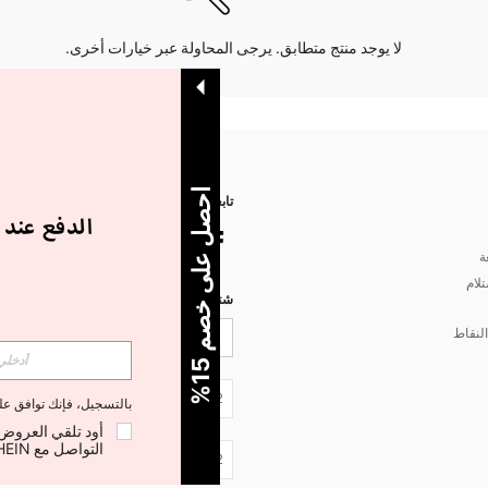
لا يوجد منتج متطابق. يرجى المحاولة عبر خيارات أخرى.
ا
%
تابعنا على
ة
تلام
شتركي مع شي إن لتصلك أخبار الموضة
لنقاط
5
ح
ص
ل
ع
ل
ى
خ
ص
م
1
JO + 962
بالتسجيل، فإنك توافق ع
التواصل مع SHEIN لإلغاء الاشتراك في أي وقت.
JO + 962