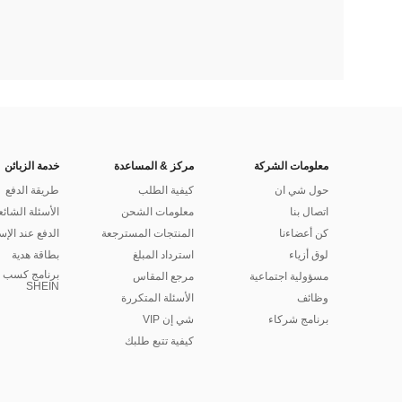
معلومات الشركة
مركز & المساعدة
خدمة الزبائن
حول شي ان
كيفية الطلب
طريقة الدفع
اتصال بنا
معلومات الشحن
الأسئلة الشائع
كن أعضاءنا
المنتجات المسترجعة
الدفع عند الإس
لوق أزياء
استرداد المبلغ
بطاقة هدية
برنامج كسب ا
مسؤولية اجتماعية
مرجع المقاس
SHEIN
وظائف
الأسئلة المتكررة
برنامج شركاء
شي إن VIP
كيفية تتبع طلبك