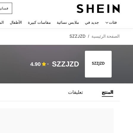
فساتي
 navigate search
فئات
جديد في
ملابس نسائية
مقاسات كبيرة
الأطفال
الم
الصفحة الرئيسية
SZZJZD
/
SZZJZD
4.90
المنتج
تعليقات