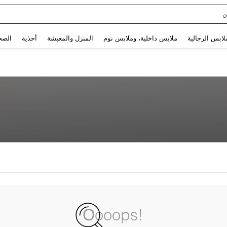
ن
Use up and down arrow keys to البحث الأخير and البحث والعثور. Press Enter to select.
لابس الرجالية
ملابس داخلية، وملابس نوم
المنزل والمعيشة
أحذية
الصح