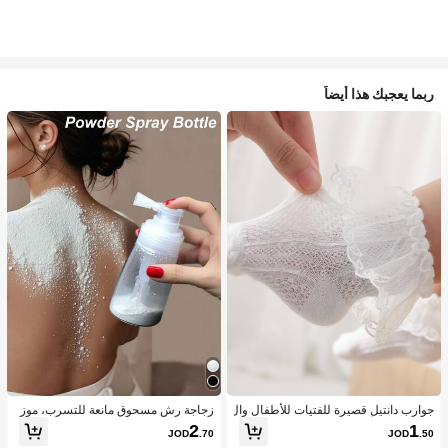
ربما يعجبك هذا أيضاً
جوارب دانتيل قصيرة للفتيات للأطفال وال
زجاجة رش مسحوق مانعة للتسرب، موز
رضع بنمط الأميرة اللطيفة، الخامة، مريح
ع مسحوق متعدد الاستخدامات، هزاز مس
2
1
JOD
.70
JOD
.50
ة ومتوفرة بتصميم دانتيل بأجنحة بيضاء و
حوق تالك منزلي محمول، حاوية قابلة لإعا