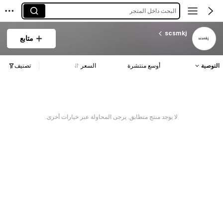
البحث داخل المتجر
scsmkj
متابع
التوصية
أوسع منتشرة
السعر
تصنيف
لا يوجد منتج متطابق. يرجى المحاولة عبر خيارات أخرى.