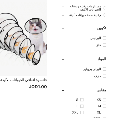
مستلزمات تغذية وسقاية
الحيوانات الأليفة
رعاية صحة حيوانات أليفة
تكوين
البوليس
تر
فلز
المواد
البولي بروبلين
خزف
JOD1.00
مقاس
S
XS
L
M
XXL
XL