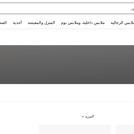
ن
Use up and down arrow keys to البحث الأخير and البحث والعثور. Press Enter to select.
لابس الرجالية
ملابس داخلية، وملابس نوم
المنزل والمعيشة
أحذية
الصح
المزيد