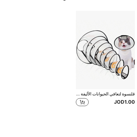
قلنسوة لتعافي الحيوانات الأليفة - غطاء واقي للكلاب والقطط - ضد اللعق والعض
JOD1.00