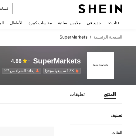
فساتي
 navigate search
فئات
جديد في
ملابس نسائية
مقاسات كبيرة
الأطفال
الم
الصفحة الرئيسية
SuperMarkets
/
SuperMarkets
4.88
1.3K تم بيعها مؤخرًا
إعادة الشراء من 267
المنتج
تعليقات
تصنيف
الفئات