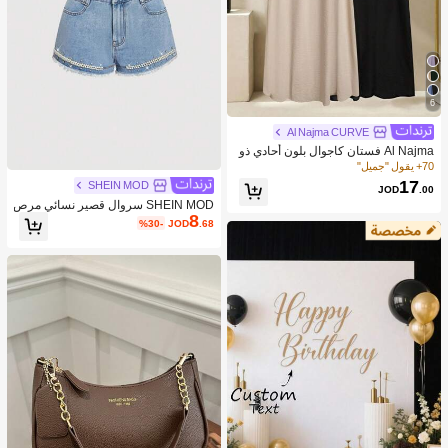
6
Al Najma CURVE
Al Najma فستان كاجوال بلون أحادي ذو
ياقة على شكل حرف V لحجم كبير للنسا
70+ يقول "جميل"
ء
17
SHEIN MOD
JOD
.00
SHEIN MOD سروال قصير نسائي مرص
8
ع بالراين والخرز الزجاجي وباللون الجينز
%30-
JOD
.68