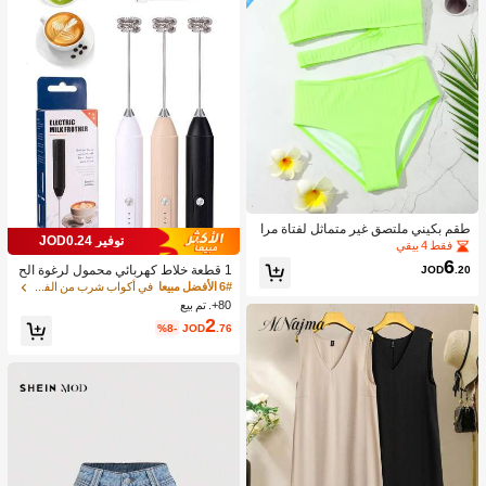
طقم بكيني ملتصق غير متماثل لفتاة مرا
توفير JOD0.24
هقة شاطئ صيفي
فقط 4 بيقي
6
JOD
.20
1 قطعة خلاط كهربائي محمول لرغوة الح
ليب، رغاية الحليب القابلة للشحن - شحن
6# الأفضل مبيعا
في أكواب شرب من الفولاذ المقاوم للصدأ جهاز رغوة ال
USB، 3 سرعات، خلاط حليب كهربائي ص
80+. تم بيع
غير، مناسب للقهوة/اللاتيه/الكابتشينو/الش
2
%8-
JOD
.76
وكولاتة الساخنة/البيض