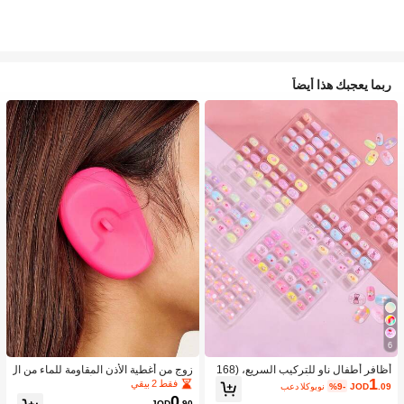
ربما يعجبك هذا أيضاً
6
أظافر أطفال ناو للتركيب السريع، (168
زوج من أغطية الأذن المقاومة للماء من ال
1
قطعة و 24 قطعة) أظافر صناعية مسبقة
سيليكون لصبغ الشعر، أداة تصفيف الشع
فقط 2 بيقي
.09
JOD
%9-
بعد الكوبون
اللصق للأطفال، مجموعة أظافر صناعية
ر في صالون الحلاقة
0
JOD
.90