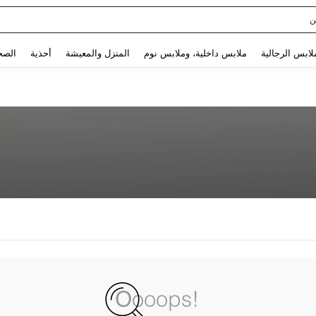
ن
Use up and down arrow keys to البحث الأخير and البحث والعثور. Press Enter to select.
لابس الرجالية
ملابس داخلية، وملابس نوم
المنزل والمعيشة
أحذية
الصح