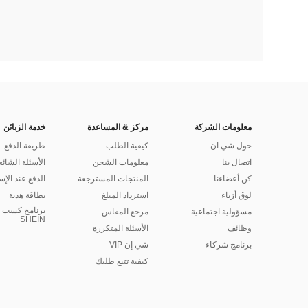
معلومات الشركة
مركز & المساعدة
خدمة الزبائن
حول شي ان
كيفية الطلب
طريقة الدفع
اتصال بنا
معلومات الشحن
الأسئلة الشائع
كن أعضاءنا
المنتجات المسترجعة
الدفع عند الإس
لوق أزياء
استرداد المبلغ
بطاقة هدية
برنامج كسب ا
مسؤولية اجتماعية
مرجع المقاس
SHEIN
وظائف
الأسئلة المتكررة
برنامج شركاء
شي إن VIP
كيفية تتبع طلبك