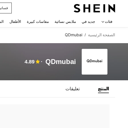
فساتي
 navigate search
فئات
جديد في
ملابس نسائية
مقاسات كبيرة
الأطفال
الم
الصفحة الرئيسية
QDmubai
/
QDmubai
4.89
المنتج
تعليقات