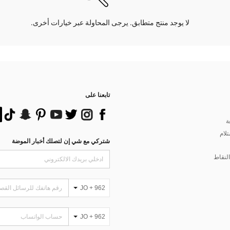
لا يوجد منتج متطابق. يرجى المحاولة عبر خيارات أخرى.
تابعنا على
ة
تلام
شتركي مع شي إن لتصلك أخبار الموضة
لنقاط
JO + 962
JO + 962