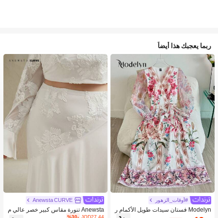
ربما يعجبك هذا أيضاً
#أوقات_الزهور
Anewsta CURVE
Modelyn فستان سيدات طويل الأكمام ر
Anewsta تنورة مقاس كبير خصر عالي م
قبة على شكل حرف V بطبعة زهور ولوح
طاطية بتصميم قطع أنيق مع تطريز ورقع
%30-
JOD27.44