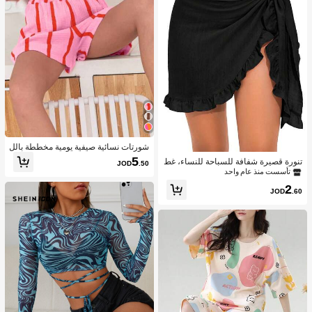
شورتات نسائية صيفية يومية مخططة بالل
ون الوردي
5
تنورة قصيرة شفافة للسباحة للنساء، غط
JOD
.50
اء للبكيني مع كشكشة في الحافة، غطاء
تأسست منذ عام واحد
للملابس السباحة والفساتين
2
JOD
.60