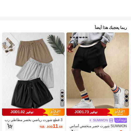
ربما يعجبك هذا أيضاً
7
22
توفير JOD1.73
توفير JOD1.02
3 قطع شورت رياضي بخصر مطاطي رب
SUMWON
طة فضفاض بلون واحد
11
SUMWON شورت خصر منخفض أساس
%8-
JOD
.68
ي فضفاض بارتياح، بيرمودا ملابس منزلي