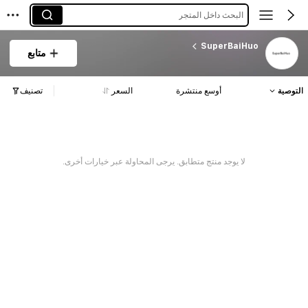
البحث داخل المتجر
SuperBaiHuo
متابع
التوصية
أوسع منتشرة
السعر
تصنيف
لا يوجد منتج متطابق. يرجى المحاولة عبر خيارات أخرى.