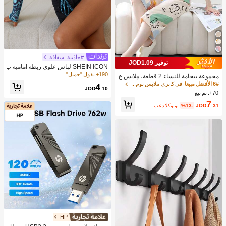
#جاذبية_شفافة
توفير JOD1.09
SHEIN ICON لباس علوي ربطة امامية ب
طباعة رخام شبكي شفاف بدون حمالة ص
190+ يقول "جميل"
مجموعة بيجامة للنساء 2 قطعة، ملابس ع
در
لوية كم قصير مطبوعة برسومات أرنب و
6# الأفضل مبيعا
في كابري ملابس نوم نسائية
4
JOD
.10
زهور جميلة، بنطلون كاجوال 3/4 عصري،
70+. تم بيع
مناسب للربيع والصيف
7
.31
JOD
%13-
بعد الكوبون
HP