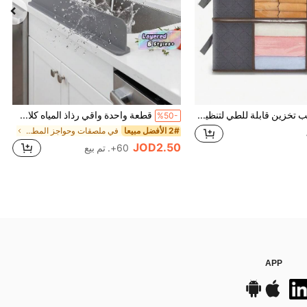
SHEIN 3 حقائب تخزين قابلة للطي لتنظيم المنزل ، حاويات تخزين منزلية للملابس والملاءات والسترات الصوفية والوسائد ، منظم الخزانة
قطعة واحدة واقي رذاذ المياه كلاسيكي من السيليكون مع كؤوس شفط، حاجز مضاد للماء للمغاسل المنزلية والمختبرية، لغسيل الأطباق والخضروات، متوفر بألوان متعددة، سهل التركيب، يمنع انسكاب المياه ويحمي أسطح العمل، مناسب للاستخدام المنزلي والمهني، حماية أسطح العمل | تصميم كلاسيكي | مرن
%50-
2# الأفضل مبيعا
في ملصقات وحواجز المطبخ
JOD2.50
60+. تم بيع
APP