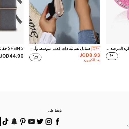
قطعتان من قواعد أكواب السيارة المرصعة بالراينستون، جذابة للغاية ومضادة للانزلاق وصامتة ومقاومة للحرارة، إكسسوار أساسي لديكور السيارة الداخلي
صنادل نسائية ذات كعب متوسط وأصبع مدبب للربيع/الصيف 2025، بتصميم فرنسي بدون ظهر ومزينة بالمسامير
%7-
JOD8.93
JOD44.90
بعد الكوبون
تابعنا على
ة