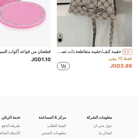
حقيبة كتف/حقيبة متقاطعة ذات تصميم زهري أنيق وعملي للنساء، حقيبة يد صغيرة مربعة الشكل، موضة بسيطة وأنيقة
%3-
فقط 10 بيقي
JOD1.10
JOD3.88
معلومات الشركة
مركز & المساعدة
خدمة الزبائن
حول شي ان
كيفية الطلب
طريقة الدفع
اتصال بنا
معلومات الشحن
الأسئلة الشائع