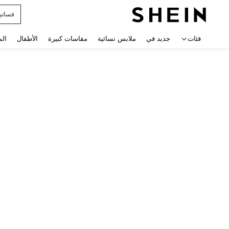
فساتي
 navigate search
فئات
جديد في
ملابس نسائية
مقاسات كبيرة
الأطفال
الم