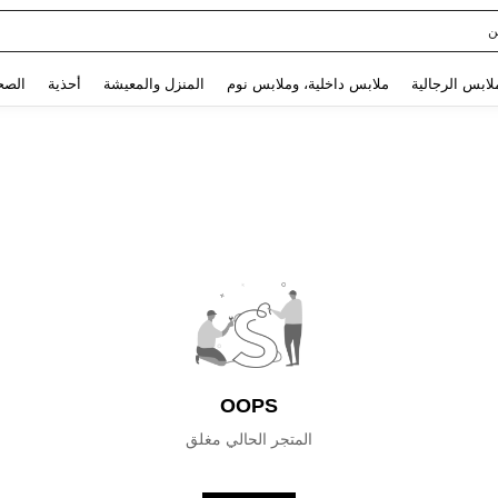
ن
Use up and down arrow keys to البحث الأخير and البحث والعثور. Press Enter to select.
لابس الرجالية
ملابس داخلية، وملابس نوم
المنزل والمعيشة
أحذية
الصح
OOPS
المتجر الحالي مغلق