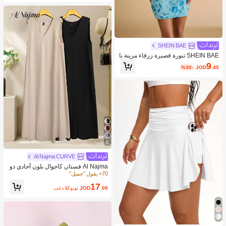
طلون ساق مستقيمة كاجوال حضري للر
جال باللون الرمادي مع رباط، بنطلون بلي
سيه بدلة للرجال، بنطلون بليسيه للرجا
ل، هدايا للأصدقاء والزوج، طراز كاجوال
وبسيط، طراز حضري ناضج، طراز جنتلما
ن بريطاني
SHEIN BAE
SHEIN BAE تنورة قصيرة زرقاء مزينة با
لترتر والتطريز للنساء، صيفية
9
%30-
JOD
.45
6
Al Najma CURVE
Al Najma فستان كاجوال بلون أحادي ذو
ياقة على شكل حرف V لحجم كبير للنسا
70+ يقول "جميل"
ء
17
.00
JOD
بعد الكوبون