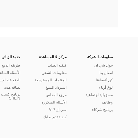
معلومات الشركة
مركز & المساعدة
خدمة الزبائن
حول شي ان
كيفية الطلب
طريقة الدفع
اتصال بنا
معلومات الشحن
الأسئلة الشائع
كن أعضاءنا
المنتجات المسترجعة
الدفع عند الإس
لوق أزياء
استرداد المبلغ
بطاقة هدية
برنامج كسب ا
مسؤولية اجتماعية
مرجع المقاس
SHEIN
وظائف
الأسئلة المتكررة
برنامج شركاء
شي إن VIP
كيفية تتبع طلبك