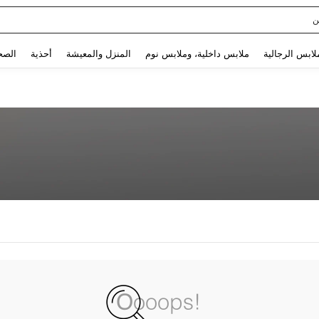
ن
Use up and down arrow keys to البحث الأخير and البحث والعثور. Press Enter to select.
لابس الرجالية
ملابس داخلية، وملابس نوم
المنزل والمعيشة
أحذية
الصح