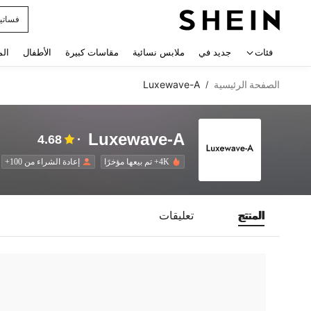
فساتي
 navigate search
فئات
جديد في
ملابس نسائية
مقاسات كبيرة
الأطفال
الم
الصفحة الرئيسية
Luxewave-A
/
Luxewave-A
4.68
4K+ تم بيعها مؤخرًا
إعادة الشراء من 100+
المنتج
تعليقات