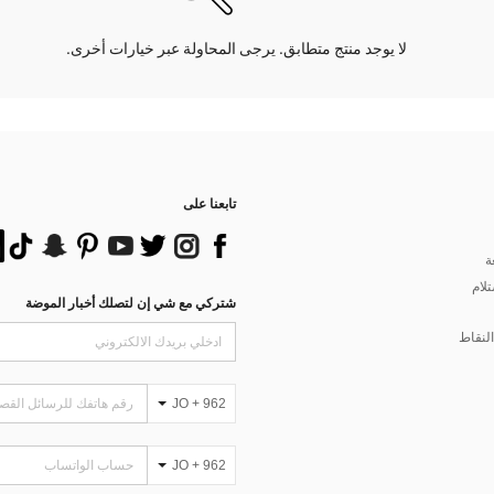
لا يوجد منتج متطابق. يرجى المحاولة عبر خيارات أخرى.
تابعنا على
ة
تلام
شتركي مع شي إن لتصلك أخبار الموضة
لنقاط
JO + 962
JO + 962