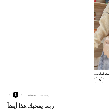
حقيبة ظهر بسيطة ومتعددة الاستخدامات لطالبات المدارس الثانوية اليابانية. هذه الحقيبة المدرسية مناسبة لطلاب المدارس الابتدائية، للتسوق، والمحافظ، والتسوق، والشابات، وطلاب الجامعة، والموظفين الجدد والموظفين. مثالية للمكتب والجامعة والعمل والأعمال والتنقل والأنشطة الخارجية والسفر والخروج.
1
إجمالي 1 صفحة
ربما يعجبك هذا أيضاً