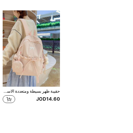
حقيبة ظهر بسيطة ومتعددة الاستخدامات لطالبات المدارس الثانوية اليابانية. هذه الحقيبة المدرسية مناسبة لطلاب المدارس الابتدائية، للتسوق، والمحافظ، والتسوق، والشابات، وطلاب الجامعة، والموظفين الجدد والموظفين. مثالية للمكتب والجامعة والعمل والأعمال والتنقل والأنشطة الخارجية والسفر والخروج.
JOD14.60