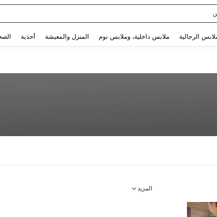
ن
Use up and down arrow keys to البحث الأخير and البحث والعثور. Press Enter to select.
لابس الرجالية
ملابس داخلية، وملابس نوم
المنزل والمعيشة
أحذية
الصح
المزيد