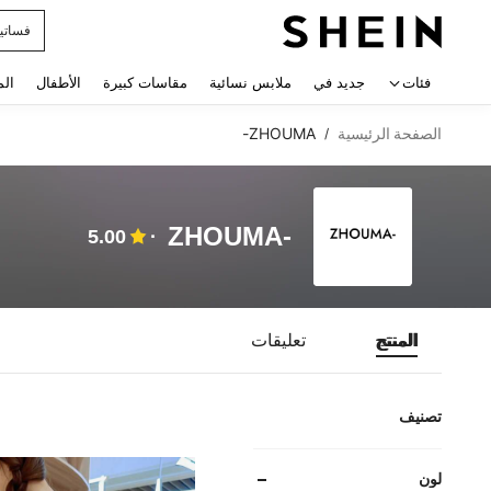
فساتي
 navigate search
فئات
جديد في
ملابس نسائية
مقاسات كبيرة
الأطفال
الم
الصفحة الرئيسية
ZHOUMA-
/
ZHOUMA-
5.00
المنتج
تعليقات
تصنيف
لون