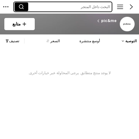
البحث داخل المتجر
pic&me
متابع
التوصية
أوسع منتشرة
السعر
تصنيف
لا يوجد منتج متطابق. يرجى المحاولة عبر خيارات أخرى.