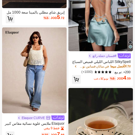
إبريق شاي مطلي بالمينا سعة 1000 مل
5
مع م거름기, متوفر أيضًا: وعاء مطلي بالم
%3-
JOD
.72
ينا، إبريق مطلي بالمينا بطراز نوردي رجع
ي، إبريق مطلي بالذهب، إبريق ماء/قهوة
متعدد الاستخدامات مقاوم للحرارة، زجاج
ة زيت/خل/ماء غير قابلة للكسر، إكسسوا
رات ديكور منزلي أنيقة. اليوم الوطني ال
سعودي
#فستان حفلة رائع
SilkySpell اللباس الليلي قميص السباغ
يتي بزخرفة دانتيل رموش بظهر مفتوح مت
7# الأفضل مبيعا
في ساتان فساتين نوم نسائية
قاطع من الساتان
(1000+)
200+. تم بيع
4
.59
JOD
%8-
بعد الكوبون
Elaquor CURVE
Elaquor ملابس علوية نسائية مقاس كبير
للعطلات كاجوال بلون موحد ونسيج بارز
فقط 9 بيقي
7
%30-
JOD
.98