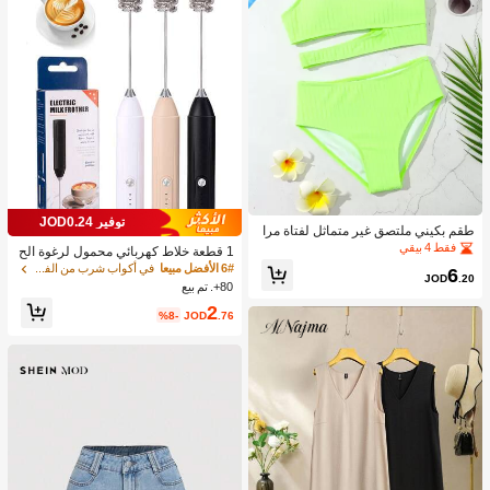
توفير JOD0.24
طقم بكيني ملتصق غير متماثل لفتاة مرا
هقة شاطئ صيفي
فقط 4 بيقي
1 قطعة خلاط كهربائي محمول لرغوة الح
ليب، رغاية الحليب القابلة للشحن - شحن
6# الأفضل مبيعا
في أكواب شرب من الفولاذ المقاوم للصدأ جهاز رغوة ال
6
JOD
.20
USB، 3 سرعات، خلاط حليب كهربائي ص
80+. تم بيع
غير، مناسب للقهوة/اللاتيه/الكابتشينو/الش
2
وكولاتة الساخنة/البيض
%8-
JOD
.76