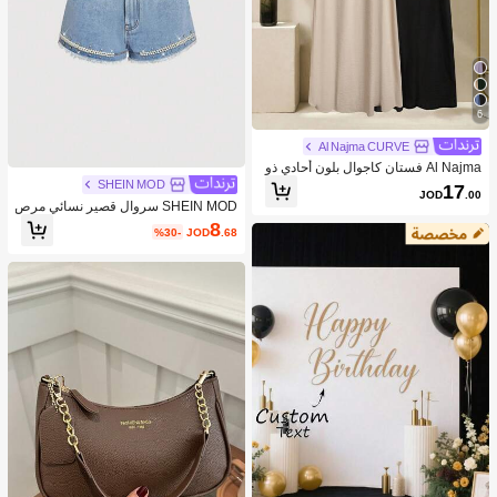
6
Al Najma CURVE
Al Najma فستان كاجوال بلون أحادي ذو
ياقة على شكل حرف V لحجم كبير للنسا
SHEIN MOD
17
JOD
.00
ء
SHEIN MOD سروال قصير نسائي مرص
ع بالراين والخرز الزجاجي وباللون الجينز
8
%30-
JOD
.68