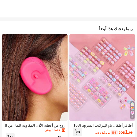
ربما يعجبك هذا أيضاً
6
أظافر أطفال ناو للتركيب السريع، (168
زوج من أغطية الأذن المقاومة للماء من ال
قطعة و 24 قطعة) أظافر صناعية مسبقة
سيليكون لصبغ الشعر، أداة تصفيف الشع
فقط 2 بيقي
1
.09
JOD
%9-
بعد الكوبون
اللصق للأطفال، مجموعة أظافر صناعية
ر في صالون الحلاقة