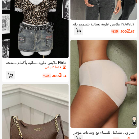
INAWLY ملابس علوية نسائية بتصميم دانت
يل غير متماثل
2
%35-
JOD
.67
Flirla ملابس علوية نسائية بأكمام منتفخة
قصيرة ذات طبعة جلد النمر مع تفاصيل ال
فقط 2 بيقي
كشكشة والدانتيل الفاخر
3
%35-
JOD
.64
سراويل تشكيل للنساء مع وسادات مؤخر
ة قابلة للإزالة، تصميم خالي من الحواف ل
4