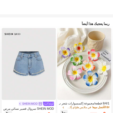
ربما يعجبك هذا أيضاً
8/4/1 قطعة/مجموعة إكسسوارات شعر ب
SHEIN MOD
نقشة زهور استوائية، مشابك شعر بلومير
8# الأفضل مبيعا
في ملابس هاواي إكسسوارات
SHEIN MOD سروال قصير نسائي مرص
يا ملونة، مناسبة لعطلات الشاطئ والتص
ع بالراين والخرز الزجاجي وباللون الجينز