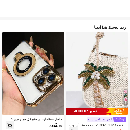
ربما يعجبك هذا أيضاً
8
توفير JOD0.07
حامل مغناطيسي متوافق مع آيفون 16 1
#حورية_الغروب
5 برو ماكس،، حافظة مطلية بسبيكة شفا
2
1 قطعة Novachic تعليقة حقيبة بأسلوب
JOD
.30
فة مانعة للصدمات، متوافق مع آيفون 6/7/
العطلات مزينة بالخرز على شكل نجمة الب