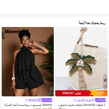
ربما يعجبك هذا أيضاً
8
توفير JOD0.07
#حورية_الغروب
Maweii
1 قطعة Novachic تعليقة حقيبة بأسلوب
Maweii جمبسوت رومانسية أنيقة للمرأة
العطلات مزينة بالخرز على شكل نجمة الب
ذات كتف مكشوف وظهر مكشوف المقا
50+ يقول "جميل"