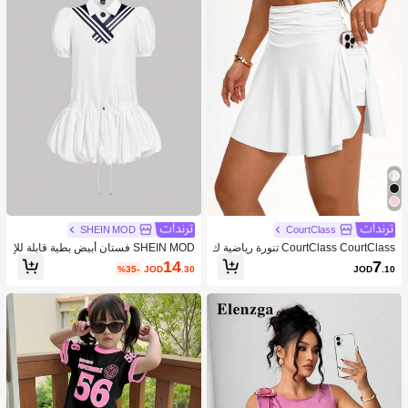
SHEIN MOD
CourtClass
CourtClass CourtClass تنورة رياضية ك
SHEIN MOD فستان أبيض بطية قابلة للإ
اجوال للنساء قصيرة الخصر رقيقة
زالة والياقة الكحلية للسيدات
14
7
%35-
JOD
.30
JOD
.10