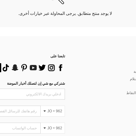
لا يوجد منتج متطابق. يرجى المحاولة عبر خيارات أخرى.
تابعنا على
ة
تلام
شتركي مع شي إن لتصلك أخبار الموضة
لنقاط
JO + 962
JO + 962