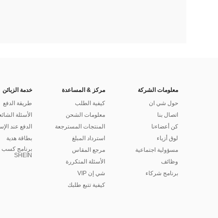
معلومات الشركة
مركز & المساعدة
خدمة الزبائن
حول شي ان
كيفية الطلب
طريقة الدفع
اتصال بنا
معلومات الشحن
الأسئلة الشائع
كن أعضاءنا
المنتجات المسترجعة
الدفع عند الإس
لوق أزياء
استرداد المبلغ
بطاقة هدية
برنامج كسب ا
مسؤولية اجتماعية
مرجع المقاس
SHEIN
وظائف
الأسئلة المتكررة
برنامج شركاء
شي إن VIP
كيفية تتبع طلبك