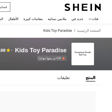
فساتي
 navigate search
فئات
جديد في
ملابس نسائية
مقاسات كبيرة
الأطفال
الم
الصفحة الرئيسية
Kids Toy Paradise
/
Kids Toy Paradise
.88
630 تم بيعها مؤخرًا
المنتج
تعليقات