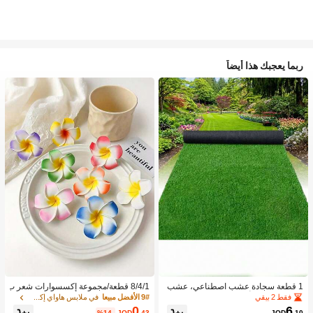
ربما يعجبك هذا أيضاً
1 قطعة سجادة عشب اصطناعي، عشب
8/4/1 قطعة/مجموعة إكسسوارات شعر ب
مزيف للحديقة، أرضية خارجية لملعب كرة
نقشة زهور استوائية، مشابك شعر بلومير
فقط 2 بيقي
9# الأفضل مبيعا
في ملابس هاواي إكسسوارات
القدم، مضمار الجري، السياج
يا ملونة، مناسبة لعطلات الشاطئ والتص
0
6
%14-
JOD
.43
JOD
.10