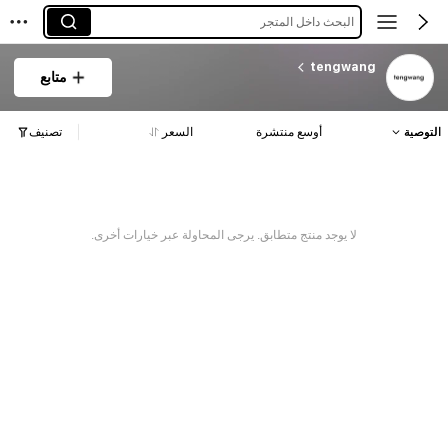
البحث داخل المتجر
tengwang
متابع
التوصية
أوسع منتشرة
السعر
تصنيف
لا يوجد منتج متطابق. يرجى المحاولة عبر خيارات أخرى.