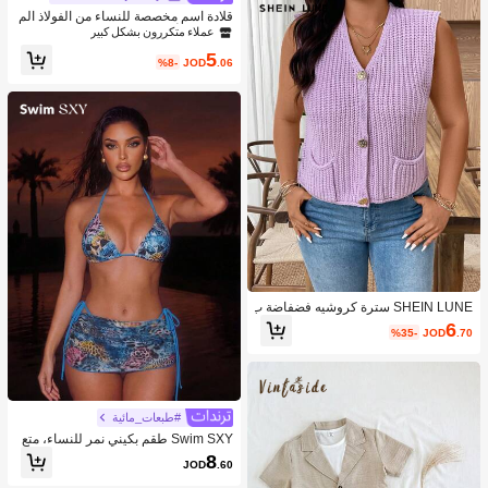
قلادة اسم مخصصة للنساء من الفولاذ الم
قاوم للصدأ بتصميم سلسلة فيجارو مقاوم
عملاء متكررون بشكل كبير
ة للماء للزفاف وعيد الميلاد والذكرى الس
5
نوية والتخرج وموضة الربيع
%8-
JOD
.06
SHEIN LUNE سترة كروشيه فضفاضة ب
حجم كبير للنساء بلونها الأحادي مع جيبين
6
%35-
JOD
.70
للاستخدام الصيفي
#طبعات_مائية
Swim SXY طقم بكيني نمر للنساء، متع
دد القطع، للعطلات، كاجوال، حمام السبا
8
JOD
.60
حة، الشاطئ، تشمس، بدلة سباحة جذابة