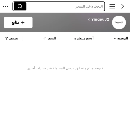
البحث داخل المتجر
YingpuJ2
متابع
التوصية
أوسع منتشرة
السعر
تصنيف
لا يوجد منتج متطابق. يرجى المحاولة عبر خيارات أخرى.