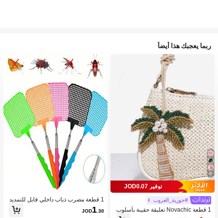
ربما يعجبك هذا أيضاً
8
توفير JOD0.07
1 قطعة مضرب ذباب داخلي قابل للتمديد
#حورية_الغروب
من الفولاذ المقاوم للصدأ، مقبض PVC م
1
1 قطعة Novachic تعليقة حقيبة بأسلوب
JOD
.30
ضاد للانزلاق، مضرب بعوض من البولي بر
العطلات مزينة بالخرز على شكل نجمة الب