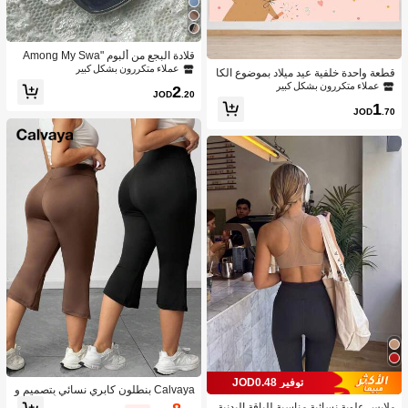
قلادة البجع من ألبوم "Among My Swa
n"، هدية لعشاق الموسيقى
عملاء متكررون بشكل كبير
قطعة واحدة خلفية عيد ميلاد بموضوع الكا
بيبارا الوردي، ملصق خلفية كرتونية كابيبار
عملاء متكررون بشكل كبير
2
JOD
.20
ا لحفلة عيد ميلاد الحيوانات، ديكورات معل
1
قة للاستخدام الداخلي والخارجي
JOD
.70
توفير JOD0.48
Calvaya بنطلون كابري نسائي بتصميم و
اسع مناسب لكبار الحجم، بلون أحادي وج
ملابس علوية نسائية مناسبة للياقة البدنية،