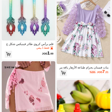
قلم برأس كروي طائر فينيكس شكل ع
شوائي قطعة واحدة
فقط 1 بيقي
1
JOD
.00
بنات فستان بحزام طباعة الأزهار ياقة مر
7
بع فراشة مزين
%30-
JOD
.21