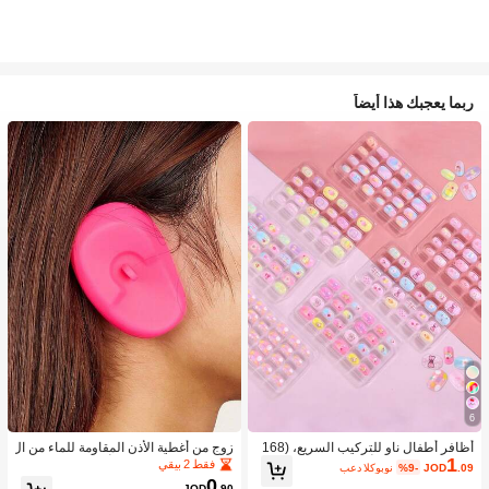
ربما يعجبك هذا أيضاً
6
أظافر أطفال ناو للتركيب السريع، (168
زوج من أغطية الأذن المقاومة للماء من ال
1
قطعة و 24 قطعة) أظافر صناعية مسبقة
سيليكون لصبغ الشعر، أداة تصفيف الشع
فقط 2 بيقي
.09
JOD
%9-
بعد الكوبون
اللصق للأطفال، مجموعة أظافر صناعية
ر في صالون الحلاقة
0
JOD
.90