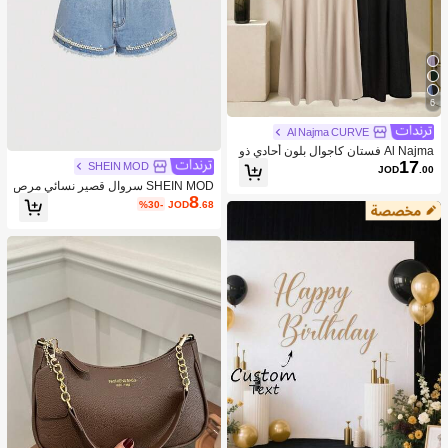
6
Al Najma CURVE
Al Najma فستان كاجوال بلون أحادي ذو
17
ياقة على شكل حرف V لحجم كبير للنسا
SHEIN MOD
JOD
.00
ء
SHEIN MOD سروال قصير نسائي مرص
8
ع بالراين والخرز الزجاجي وباللون الجينز
%30-
JOD
.68