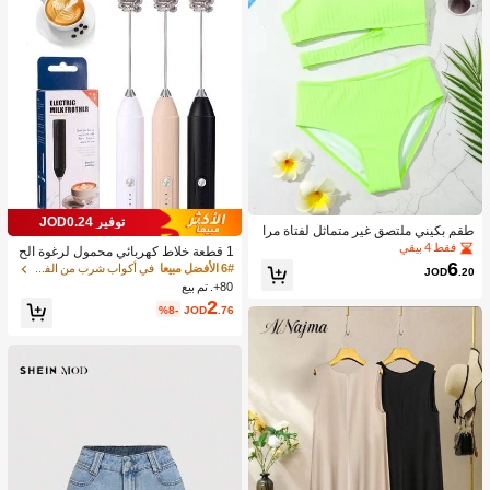
توفير JOD0.24
طقم بكيني ملتصق غير متماثل لفتاة مرا
هقة شاطئ صيفي
فقط 4 بيقي
1 قطعة خلاط كهربائي محمول لرغوة الح
6
ليب، رغاية الحليب القابلة للشحن - شحن
6# الأفضل مبيعا
في أكواب شرب من الفولاذ المقاوم للصدأ جهاز رغوة ال
JOD
.20
USB، 3 سرعات، خلاط حليب كهربائي ص
80+. تم بيع
غير، مناسب للقهوة/اللاتيه/الكابتشينو/الش
2
%8-
JOD
.76
وكولاتة الساخنة/البيض