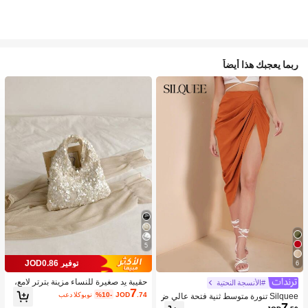
ربما يعجبك هذا أيضاً
5
توفير JOD0.86
6
حقيبة يد صغيرة للنساء مزينة بترتر لامع،
#الأنسجة النحتية
7
قابضة أنيقة للسهرات مناسبة للمواعيد وا
.74
JOD
%10-
بعد الكوبون
Silquee تنورة متوسط ثنية فتحة عالي ض
لحفلات والمناسبات
7
يق