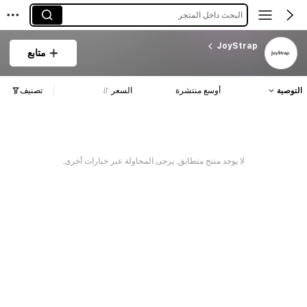
البحث داخل المتجر
JoyStrap
متابع
التوصية
أوسع منتشرة
السعر
تصنيف
لا يوجد منتج متطابق. يرجى المحاولة عبر خيارات أخرى.