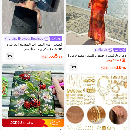
Yvaine Eyewear Boutique
قطعتان من النظارات المعدنية الغريبة وال
مميزة بتصميم غير مؤطر لديكور الحفلات
عملاء متكررون بشكل كبير
Aloruh
والعودة إلى المدرسة، بشكل لفة وحرف
5
Aloruh فستان صيفي للنساء مفتوح من ا
%8-
JOD
.24
لظهر وملتف عند الرقبة
فقط 7 بيقي
10
%30-
JOD
.15
توفير JOD0.34