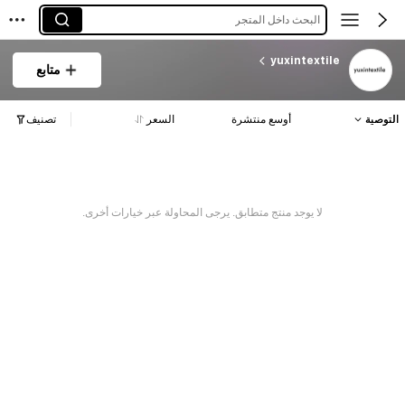
البحث داخل المتجر
yuxintextile
متابع
التوصية
أوسع منتشرة
السعر
تصنيف
لا يوجد منتج متطابق. يرجى المحاولة عبر خيارات أخرى.