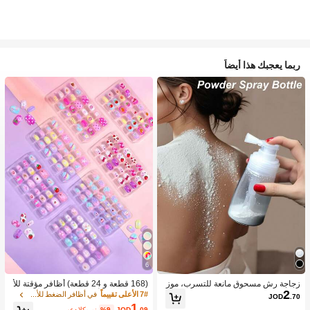
ربما يعجبك هذا أيضاً
6
زجاجة رش مسحوق مانعة للتسرب، موز
(168 قطعة و 24 قطعة) أظافر مؤقتة للأ
2
ع مسحوق متعدد الاستخدامات، هزاز مس
طفال للبنات، أظافر Naio Kids الزائفة،
7# الأعلى تقييماً
في أظافر الضغط للأطفال
JOD
.70
حوق تالك منزلي محمول، حاوية قابلة لإعا
أظافر ملصقة مسبقة اللصق، طقم أظافر
1
.09
JOD
%9-
بعد الكوبون