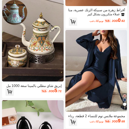
31
أقراط زهرة من سبيكة الزنك عصرية، منا
سبة للارتداء اليومي للنساء
عملاء متكررون بشكل كبير
0
.82
JOD
%9-
بعد الكوبون
إبريق شاي مطلي بالمينا سعة 1000 مل
5
مع م거름기, متوفر أيضًا: وعاء مطلي بالم
%3-
JOD
.72
ينا، إبريق مطلي بالمينا بطراز نوردي رجع
ي، إبريق مطلي بالذهب، إبريق ماء/قهوة
متعدد الاستخدامات مقاوم للحرارة، زجاج
ة زيت/خل/ماء غير قابلة للكسر، إكسسوا
5
رات ديكور منزلي أنيقة. اليوم الوطني ال
سعودي
مجموعة ملابس نوم للنساء 2 قطعة، رداء
9
طويل مربوط بحزام وفستان نوم أحادي ال
.68
JOD
%6-
بعد الكوبون
لون، قماش حريري ناعم، تصميم أنيق، من
اسب للارتداء المنزلي والنوم، لجميع الف