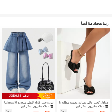
ربما يعجبك هذا أيضاً
توفير JOD0.88
صنادل كعب عالي نسائية معدنية مطلية با
تنورة جينز قابلة للطي متعددة الاستخداما
لكهرباء، صنادل كعب عالي ذات بريق وط
ت بتصميم قطعتين للبنات 1 قطعة
عملاء متكررون بشكل كبير
عملاء متكررون بشكل كبير
راز رجعي للحفلات الصيفية، صنادل كعب