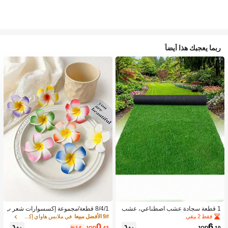
ربما يعجبك هذا أيضاً
1 قطعة سجادة عشب اصطناعي، عشب
8/4/1 قطعة/مجموعة إكسسوارات شعر ب
مزيف للحديقة، أرضية خارجية لملعب كرة
نقشة زهور استوائية، مشابك شعر بلومير
فقط 2 بيقي
9# الأفضل مبيعا
في ملابس هاواي إكسسوارات
القدم، مضمار الجري، السياج
يا ملونة، مناسبة لعطلات الشاطئ والتص
0
6
%14-
JOD
.43
JOD
.10