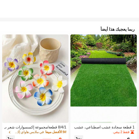
ربما يعجبك هذا أيضاً
1 قطعة سجادة عشب اصطناعي، عشب
8/4/1 قطعة/مجموعة إكسسوارات شعر ب
مزيف للحديقة، أرضية خارجية لملعب كرة
نقشة زهور استوائية، مشابك شعر بلومير
فقط 2 بيقي
9# الأفضل مبيعا
في ملابس هاواي إكسسوارات
القدم، مضمار الجري، السياج
يا ملونة، مناسبة لعطلات الشاطئ والتص