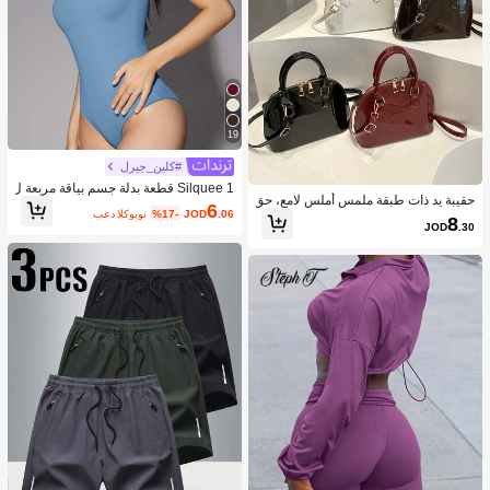
19
#كلين_جيرل
Silquee 1 قطعة بدلة جسم بياقة مربعة ل
حقيبة يد ذات طبقة ملمس أملس لامع، حق
ون سادة
6
.06
JOD
%17-
بعد الكوبون
يبة كروس بسيطة للنساء للتنقل اليومي
8
JOD
.30