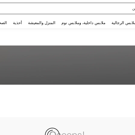
ن
Use up and down arrow keys to البحث الأخير and البحث والعثور. Press Enter to select.
لابس الرجالية
ملابس داخلية، وملابس نوم
المنزل والمعيشة
أحذية
الصح