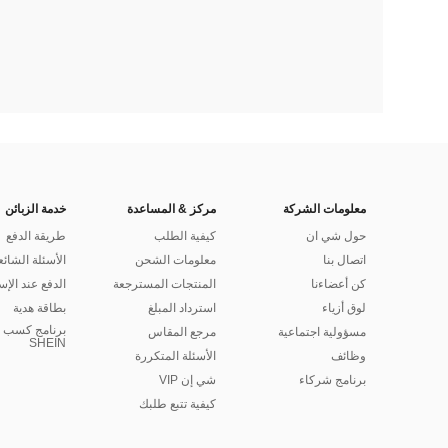
معلومات الشركة
مركز & المساعدة
خدمة الزبائن
حول شي ان
كيفية الطلب
طريقة الدفع
اتصال بنا
معلومات الشحن
الأسئلة الشائع
كن أعضاءنا
المنتجات المسترجعة
الدفع عند الإس
لوق أزياء
استرداد المبلغ
بطاقة هدية
برنامج كسب ا
مسؤولية اجتماعية
مرجع المقاس
SHEIN
وظائف
الأسئلة المتكررة
برنامج شركاء
شي إن VIP
كيفية تتبع طلبك