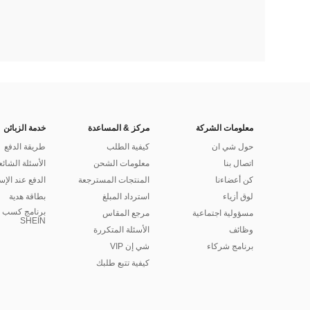
معلومات الشركة
مركز & المساعدة
خدمة الزبائن
حول شي ان
كيفية الطلب
طريقة الدفع
اتصال بنا
معلومات الشحن
الأسئلة الشائع
كن أعضاءنا
المنتجات المسترجعة
الدفع عند الإس
لوق أزياء
استرداد المبلغ
بطاقة هدية
برنامج كسب ا
مسؤولية اجتماعية
مرجع المقاس
SHEIN
وظائف
الأسئلة المتكررة
برنامج شركاء
شي إن VIP
كيفية تتبع طلبك