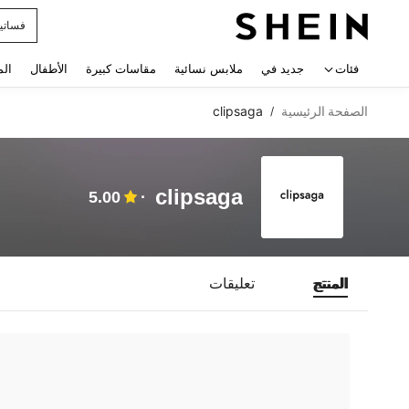
فساتي
 navigate search
فئات
جديد في
ملابس نسائية
مقاسات كبيرة
الأطفال
الم
الصفحة الرئيسية
clipsaga
/
clipsaga
5.00
المنتج
تعليقات