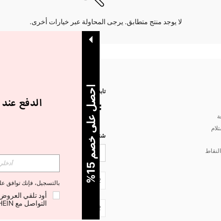
لا يوجد منتج متطابق. يرجى المحاولة عبر خيارات أخرى.
ا
%
تابعنا على
ة
تلام
شتركي مع شي إن لتصلك أخبار الموضة
لنقاط
5
ح
ص
ل
ع
ل
ى
خ
ص
م
1
JO + 962
بالتسجيل، فإنك توافق ع
التواصل مع SHEIN لإلغاء الاشتراك في أي وقت.
JO + 962