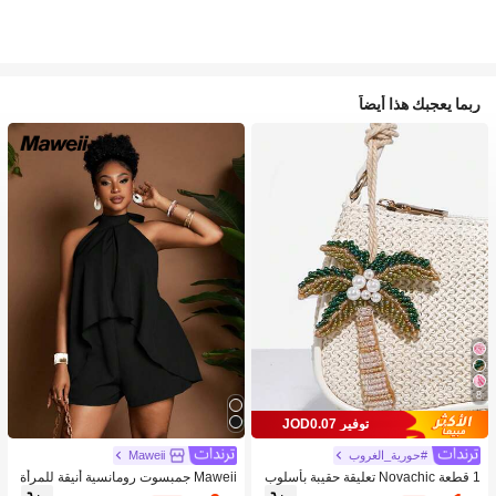
ربما يعجبك هذا أيضاً
8
توفير JOD0.07
#حورية_الغروب
Maweii
1 قطعة Novachic تعليقة حقيبة بأسلوب
Maweii جمبسوت رومانسية أنيقة للمرأة
العطلات مزينة بالخرز على شكل نجمة الب
ذات كتف مكشوف وظهر مكشوف المقا