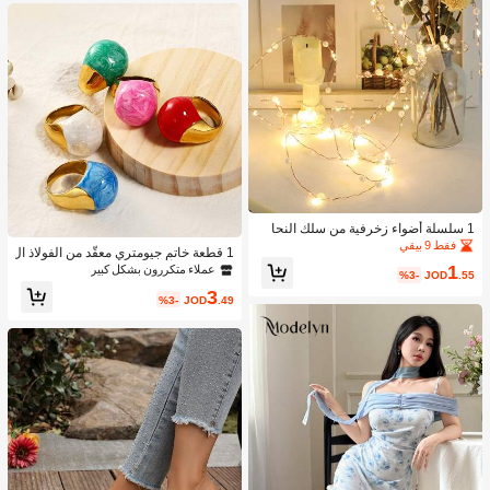
1 سلسلة أضواء زخرفية من سلك النحا
س المطلي بالؤلؤ الاصطناعي، بطول 2/
فقط 9 بيقي
1 قطعة خاتم جيومتري معقّد من الفولاذ ال
3/5 أمتار، تعمل بالبطارية، أضواء فيري L
1
مقاوم للصدأ المطلي بالمينا لحفلات النس
عملاء متكررون بشكل كبير
ED، مناسبة لديكور حفلات أعياد الميلاد وا
%3-
JOD
.55
اء والمناسبات، مجوهرات
لزفاف وجدران الصور والإضاءة المنزلية ا
3
%3-
JOD
.49
لجميلة - قابلة لإعادة الاستخدام، ديكور رو
مانسي