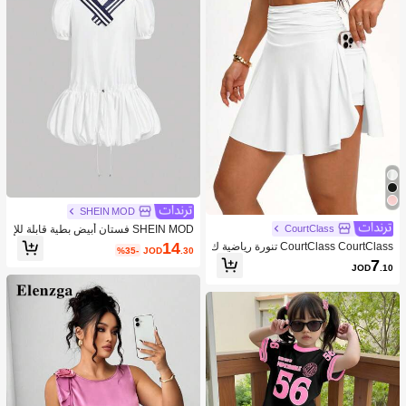
SHEIN MOD
SHEIN MOD فستان أبيض بطية قابلة للإ
CourtClass
زالة والياقة الكحلية للسيدات
14
CourtClass CourtClass تنورة رياضية ك
%35-
JOD
.30
اجوال للنساء قصيرة الخصر رقيقة
7
JOD
.10