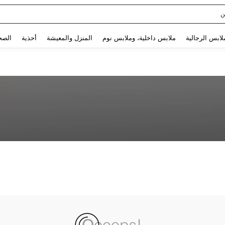
ن
Use up and down arrow keys to البحث الأخير and البحث والعثور. Press Enter to select.
لابس الرجالية
ملابس داخلية، وملابس نوم
المنزل والمعيشة
أحذية
الصح