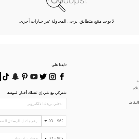
لا يوجد منتج متطابق. يرجى المحاولة عبر خيارات أخرى.
تابعنا على
ة
تلام
شتركي مع شي إن لتصلك أخبار الموضة
لنقاط
JO + 962
JO + 962