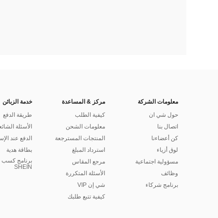
معلومات الشركة
مركز & المساعدة
خدمة الزبائن
حول شي ان
كيفية الطلب
طريقة الدفع
اتصال بنا
معلومات الشحن
الأسئلة الشائع
كن أعضاءنا
المنتجات المسترجعة
الدفع عند الإس
لوق أزياء
استرداد المبلغ
بطاقة هدية
برنامج كسب ا
مسؤولية اجتماعية
مرجع المقاس
SHEIN
وظائف
الأسئلة المتكررة
برنامج شركاء
شي إن VIP
كيفية تتبع طلبك