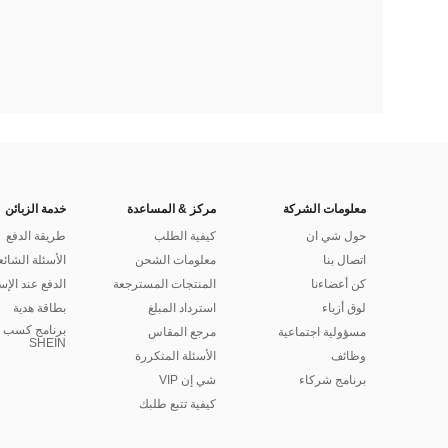
معلومات الشركة
مركز & المساعدة
خدمة الزبائن
حول شي ان
كيفية الطلب
طريقة الدفع
اتصال بنا
معلومات الشحن
الأسئلة الشائع
كن أعضاءنا
المنتجات المسترجعة
الدفع عند الإس
لوق أزياء
استرداد المبلغ
بطاقة هدية
برنامج كسب ا
مسؤولية اجتماعية
مرجع المقاس
SHEIN
وظائف
الأسئلة المتكررة
برنامج شركاء
شي إن VIP
كيفية تتبع طلبك