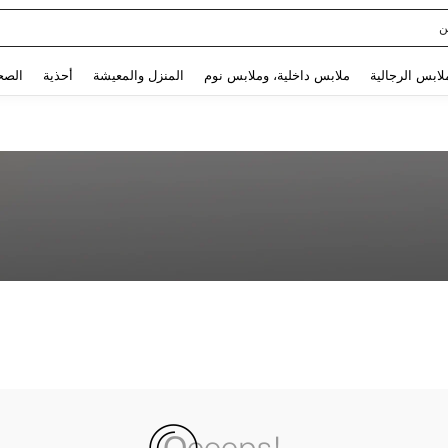
ن
Use up and down arrow keys to البحث الأخير and البحث والعثور. Press Enter to select.
لابس الرجالية
ملابس داخلية، وملابس نوم
المنزل والمعيشة
أحذية
الصح