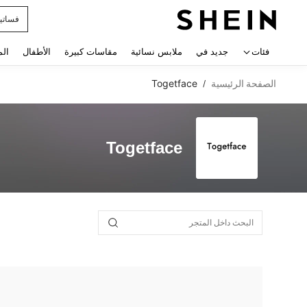
فساتي
 navigate search
فئات
جديد في
ملابس نسائية
مقاسات كبيرة
الأطفال
الم
الصفحة الرئيسية
Togetface
/
Togetface