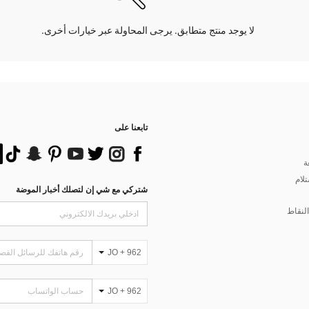
لا يوجد منتج متطابق. يرجى المحاولة عبر خيارات أخرى.
تابعنا على
ة
تلام
شتركي مع شي إن لتصلك أخبار الموضة
لنقاط
JO + 962
JO + 962