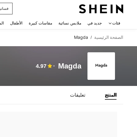
فساتي
 navigate search
فئات
جديد في
ملابس نسائية
مقاسات كبيرة
الأطفال
الم
الصفحة الرئيسية
Magda
/
Magda
4.97
المنتج
تعليقات