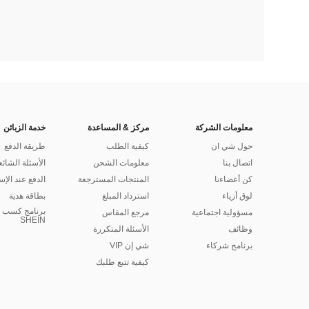
معلومات الشركة
مركز & المساعدة
خدمة الزبائن
حول شي ان
كيفية الطلب
طريقة الدفع
اتصال بنا
معلومات الشحن
الأسئلة الشائع
كن أعضاءنا
المنتجات المسترجعة
الدفع عند الإس
لوق أزياء
استرداد المبلغ
بطاقة هدية
برنامج كسب ا
مسؤولية اجتماعية
مرجع المقاس
SHEIN
وظائف
الأسئلة المتكررة
برنامج شركاء
شي إن VIP
كيفية تتبع طلبك