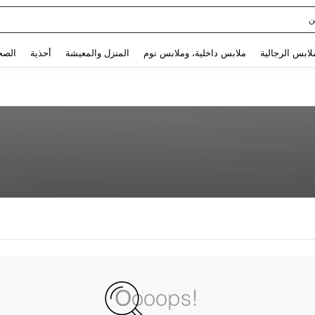
ن
Use up and down arrow keys to البحث الأخير and البحث والعثور. Press Enter to select.
لابس الرجالية
ملابس داخلية، وملابس نوم
المنزل والمعيشة
أحذية
الصح