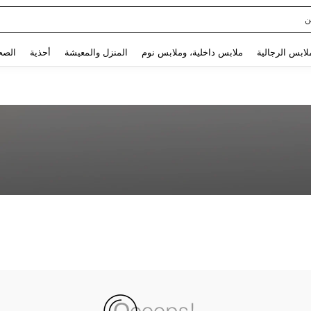
ن
Use up and down arrow keys to البحث الأخير and البحث والعثور. Press Enter to select.
لابس الرجالية
ملابس داخلية، وملابس نوم
المنزل والمعيشة
أحذية
الصح