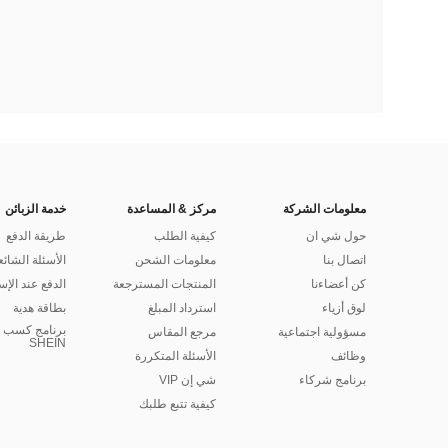
معلومات الشركة
مركز & المساعدة
خدمة الزبائن
حول شي ان
كيفية الطلب
طريقة الدفع
اتصال بنا
معلومات الشحن
الأسئلة الشائع
كن أعضاءنا
المنتجات المسترجعة
الدفع عند الإس
لوق أزياء
استرداد المبلغ
بطاقة هدية
برنامج كسب ا
مسؤولية اجتماعية
مرجع المقاس
SHEIN
وظائف
الأسئلة المتكررة
برنامج شركاء
شي إن VIP
كيفية تتبع طلبك