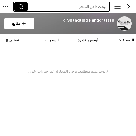
البحث داخل المتجر
Shangting Handcrafted
متابع
التوصية
أوسع منتشرة
السعر
تصنيف
لا يوجد منتج متطابق. يرجى المحاولة عبر خيارات أخرى.