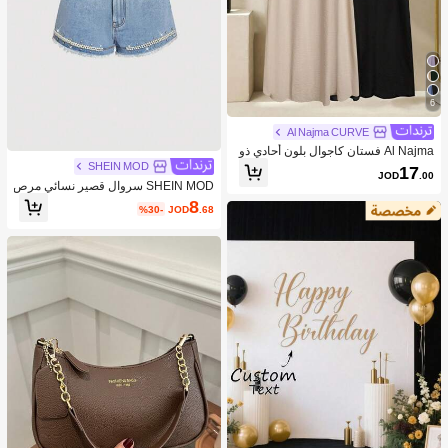
6
Al Najma CURVE
Al Najma فستان كاجوال بلون أحادي ذو
ياقة على شكل حرف V لحجم كبير للنسا
SHEIN MOD
17
JOD
.00
ء
SHEIN MOD سروال قصير نسائي مرص
ع بالراين والخرز الزجاجي وباللون الجينز
8
%30-
JOD
.68