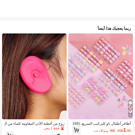
ربما يعجبك هذا أيضاً
6
أظافر أطفال ناو للتركيب السريع، (168
زوج من أغطية الأذن المقاومة للماء من ال
قطعة و 24 قطعة) أظافر صناعية مسبقة
سيليكون لصبغ الشعر، أداة تصفيف الشع
فقط 1 بيقي
1
.09
JOD
%9-
بعد الكوبون
اللصق للأطفال، مجموعة أظافر صناعية
ر في صالون الحلاقة