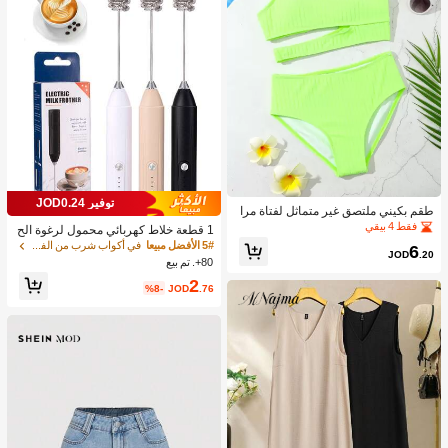
توفير JOD0.24
طقم بكيني ملتصق غير متماثل لفتاة مرا
هقة شاطئ صيفي
فقط 4 بيقي
1 قطعة خلاط كهربائي محمول لرغوة الح
ليب، رغاية الحليب القابلة للشحن - شحن
5# الأفضل مبيعا
في أكواب شرب من الفولاذ المقاوم للصدأ جهاز رغوة ال
6
JOD
.20
USB، 3 سرعات، خلاط حليب كهربائي ص
80+. تم بيع
غير، مناسب للقهوة/اللاتيه/الكابتشينو/الش
2
وكولاتة الساخنة/البيض
%8-
JOD
.76