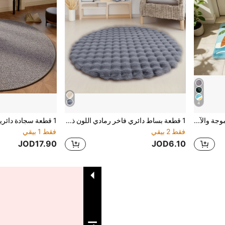
4
1 قطعة بساط ترحيب بطباعة الموجة والآيس كريم والنخيل، بساط مدخل قابل للغسيل، سجادة خارجية، سجادة مطبخ، ديكور منزلي
1 قطعة بساط دائري فاخر رمادي اللون ذو وبرة طويلة، بساط فرو فقاعي فاخر - بساط فرو اصطناعي ناعم وراحة - بساط مستطيل كبير قابل للغسيل داخلي مقاوم للانزلاق وذو متانة لغرفة المعيشة وغرفة النوم
فقط 2 بيقي
فقط 1 بيقي
JOD17.90
JOD6.10
1
إجمالي 1 صفحة