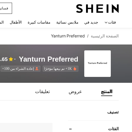
فستان
 navigate search
فئات
جديد في
ملابس نسائية
مقاسات كبيرة
الأطفال
الم
الصفحة الرئيسية
Yanturn Preferred
/
Yanturn Preferred
.65
1K+ تم بيعها مؤخرًا
إعادة الشراء من 100+
المنتج
عروض
تعليقات
تصنيف
الفئات