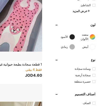
الشاطئ
عرض المزيد
لون
متعدد
الأسود
الألوان
أبيض
رمادي
نوع
وسادة سجادة
فقط 4 بيقي
JOD4.60
سجادة أرضية
حصيرة منطقة
أصناف التصميم
الصاف