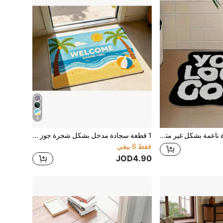
4
1 قطعة سجادة ناعمة بشكل غير متماثل مكتوب عليها "أنت تبدو جيدًا"، قابلة للغسل في الغسالة، ديكور منزلي لغرفة المعيشة والنوم والحمام والمطبخ، سجادة مطبخ لديكور عيد الميلاد
1 قطعة سجادة مدخل بشكل شجرة جوز الهند وكرة الطائرة على الشاطئ، سجادة ترحيب، سجادة صغيرة، سجادة مدخل، سجادة، سجادة مدخل خارجية، سجادة مطبخ، ديكور منزلي، سجادة مدخل أمامية، سجادة منطقة صغيرة، سجادة خارجية، ديكور منزلي، سجادة منطقة، سجادة حديقة، سجادة قابلة للغسيل
فقط 6 بيقي
JOD4.90