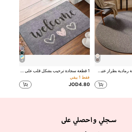
4
1 قطعة سجادة دائرية رمادية بطراز عتيق، سجادة مصنوعة من ألياف بوليستر مغزولة غير قابلة للانزلاق وقابلة للغسيل، ذات وبر قصير، بلون أحادي، مقاومة للبهتان ومقاومة للرطوبة، مصنوعة آليًا، مناسبة لغرفة النوم وغرفة المعيشة والاستخدام الداخلي - لا تنتشر الأوبار، ديكور منزلي ريفي حديث.
1 قطعة سجادة ترحيب بشكل قلب على خلفية رمادية، سجادة مدخل، سجادة صغيرة، سجادة مدخل، سجادة، سجادة مدخل خارجية، سجادة مطبخ، ديكور منزلي، سجادة باب أمامي، سجادة صغيرة للمنطقة، سجادة خارجية، ديكور منزلي، سجادة منطقة، سجادة حديقة، سجادة قابلة للغسل
فقط 1 بيقي
JOD4.80