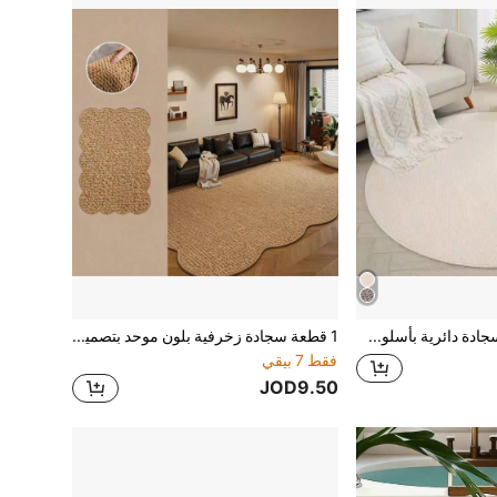
قطعة واحدة سجادة دائرية بأسلوب عتيق بلون بيج، سجادة من ألياف البوليستر المحبوكة قابلة للغسل وغير قابلة للانزلاق، ذات وبر قصير، بلون موحد، مصنوعة آليًا، مناسبة لغرفة النوم وغرفة المعيشة والاستخدام الداخلي - متينة ومقاومة للتساقط، سجادة ديكور ريفي حديثة، مناسبة لعيد الميلاد وعيد الفصح وعيد الشكر وعيد الحب.
1 قطعة سجادة زخرفية بلون موحد بتصميم أناناس غير متماثل: سجادة زخرفية، ديكور غرفة النوم، سجادة صغيرة، سجادة، ديكور المنزل، سجادة غرفة المعيشة، سجادة غرفة المعيشة الصغيرة، سجادة غرفة النوم، ديكور غرفة المعيشة المنزلية، سجادة خارجية، قابلة للغسل
فقط 7 بيقي
JOD9.50