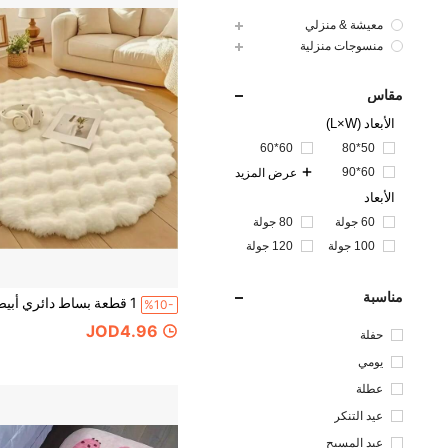
معيشة & منزلي
منسوجات منزلية
مقاس
الأبعاد (L×W)
60*60
50*80
60*90
عرض المزيد
الأبعاد
60 جولة
80 جولة
100 جولة
120 جولة
مناسبة
%10-
JOD4.96
حفلة
يومي
عطلة
عيد التنكر
عيد المسيح