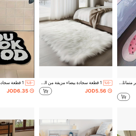
1 قطعة سجادة بطبعة حيوانية غير متماثلة - تصميم نمر وردي ودب أسود، بوليستر ناعم مخملي، قابلة للغسل في الغسالة، مانعة للانزلاق، للاستخدام الداخلي/الخارجي، مثالية لغرفة النوم والمطبخ والفناء والتخييم والنزهات، هدية عيد الحب، غطاء أرضي ديكوري | موضة (النمط غير المتماثل المقطوع يدويًا قد يكون به خطأ 1-5 سم، نقترح طلب حجم أكبر)
1 قطعة سجادة بيضاء مزيفة من الفرو الناعم - سجادة فرو مزيف ناعمة وفاخرة - سجادة مستطيلة كبيرة قابلة للغسيل وذات قاعدة مانعة للانزلاق للاستخدام في غرفة المعيشة والنوم
%8-
%6-
JOD6.35
JOD5.56