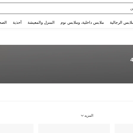
Use up and down arrow keys to البحث الأخير and البحث والعثور. Press Enter to select.
لابس الرجالية
ملابس داخلية، وملابس نوم
المنزل والمعيشة
أحذية
الصح
4
المزيد