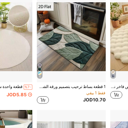
4
1 قطعة بساط دائري أبيض فاخر ناعم وفضفاض، بساط شعري فاخر - بساط صناعي ناعم وفضفاض - بساط كبير مستطيل غير انزلاقي وقابل للغسيل للغرفة المعيشة وغرفة النوم
1 قطعة بساط ترحيب بتصميم ورقة الشجر، بساط مدخل، سجادة صغيرة، بساط ترحيب، سجادة، بساط مدخل خارجي، سجادة مطبخ، ديكور منزلي، بساط أمام الباب الرئيسي، سجادة صغيرة للمنطقة، بساط خارجي، ديكور منزلي، سجادة منطقة، سجادة حديقة، سجادة قابلة للغسيل
%7-
فقط 1 بيقي
JOD5.85
JOD10.70