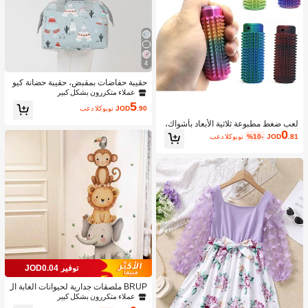
4
حقيبة حفاضات بمقبض، حقيبة حضانة كيو
ت صغيرة للمستشفى أو للسفر، حقيبة ك
عملاء متكررون بشكل كبير
تف للأم والأب متعددة الوظائف لتخزين ال
5
.90
JOD
بعد الكوبون
حفاضات والمناديل المبللة والألعاب، لاست
خدام خارجي
لعب ضغط مطبوعة ثلاثية الأبعاد بأشواك،
0
ألعاب إغاثة ضغط للأعمار 14+
.81
JOD
%10-
بعد الكوبون
توفير JOD0.04
BRUP ملصقات جدارية لحيوانات الغابة ال
جميلة المائية - ملصقات لاصقة ذاتية اللص
عملاء متكررون بشكل كبير
ق من البولي فينيل كلوريد قابلة للإزالة -