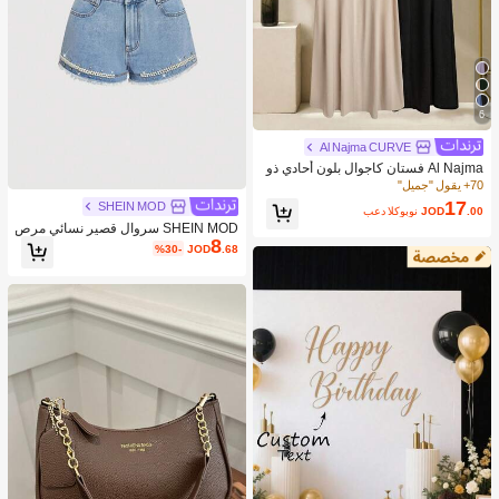
6
Al Najma CURVE
Al Najma فستان كاجوال بلون أحادي ذو
ياقة على شكل حرف V لحجم كبير للنسا
70+ يقول "جميل"
ء
17
SHEIN MOD
.00
JOD
بعد الكوبون
SHEIN MOD سروال قصير نسائي مرص
8
ع بالراين والخرز الزجاجي وباللون الجينز
%30-
JOD
.68