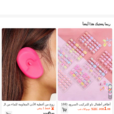
ربما يعجبك هذا أيضاً
6
أظافر أطفال ناو للتركيب السريع، (168
زوج من أغطية الأذن المقاومة للماء من ال
1
قطعة و 24 قطعة) أظافر صناعية مسبقة
سيليكون لصبغ الشعر، أداة تصفيف الشع
فقط 1 بيقي
.08
JOD
%10-
بعد الكوبون
اللصق للأطفال، مجموعة أظافر صناعية
ر في صالون الحلاقة
0
JOD
.90