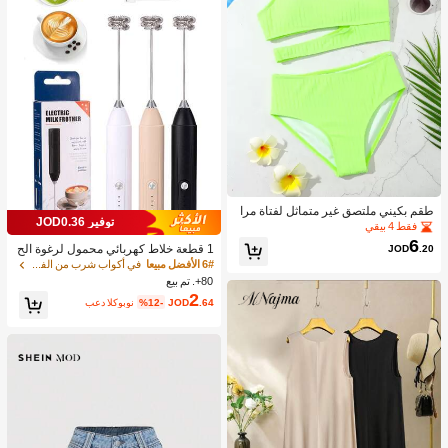
طقم بكيني ملتصق غير متماثل لفتاة مرا
توفير JOD0.36
هقة شاطئ صيفي
فقط 4 بيقي
6
JOD
.20
1 قطعة خلاط كهربائي محمول لرغوة الح
ليب، رغاية الحليب القابلة للشحن - شحن
6# الأفضل مبيعا
في أكواب شرب من الفولاذ المقاوم للصدأ جهاز رغوة ال
USB، 3 سرعات، خلاط حليب كهربائي ص
80+. تم بيع
غير، مناسب للقهوة/اللاتيه/الكابتشينو/الش
2
.64
JOD
%12-
بعد الكوبون
وكولاتة الساخنة/البيض