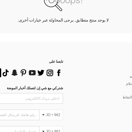
لا يوجد منتج متطابق. يرجى المحاولة عبر خيارات أخرى.
تابعنا على
ة
تلام
شتركي مع شي إن لتصلك أخبار الموضة
لنقاط
JO + 962
JO + 962