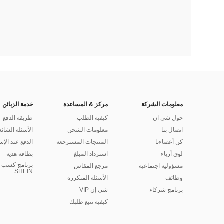
معلومات الشركة
مركز & المساعدة
خدمة الزبائن
حول شي ان
كيفية الطلب
طريقة الدفع
اتصال بنا
معلومات الشحن
الأسئلة الشائع
كن أعضاءنا
المنتجات المسترجعة
الدفع عند الإس
لوق أزياء
استرداد المبلغ
بطاقة هدية
برنامج كسب ا
مسؤولية اجتماعية
مرجع المقاس
SHEIN
وظائف
الأسئلة المتكررة
برنامج شركاء
شي إن VIP
كيفية تتبع طلبك