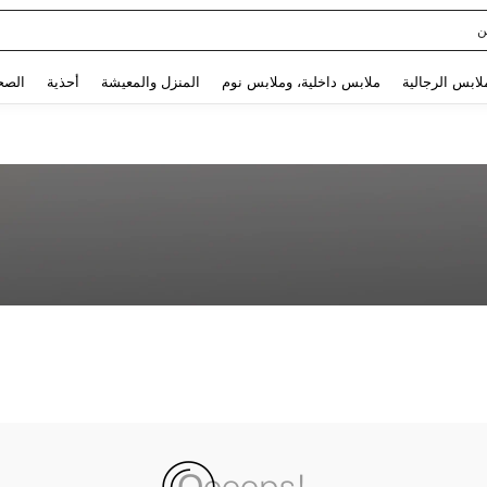
ن
Use up and down arrow keys to البحث الأخير and البحث والعثور. Press Enter to select.
لابس الرجالية
ملابس داخلية، وملابس نوم
المنزل والمعيشة
أحذية
الصح