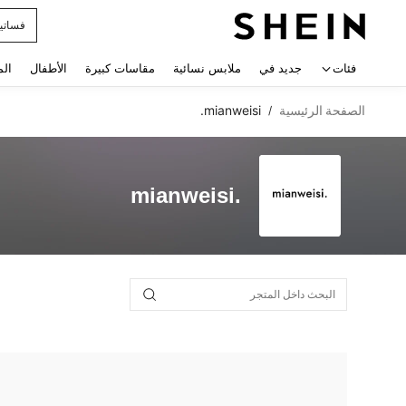
فساتي
 navigate search
فئات
جديد في
ملابس نسائية
مقاسات كبيرة
الأطفال
الم
الصفحة الرئيسية
mianweisi.
/
mianweisi.