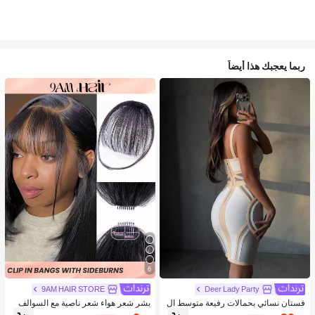
ربما يعجبك هذا أيضاً
6
9AM HAIR STORE
Deer Lady Party
فستان نسائي بحمالات رفيعة متوسط ال
بشر شعر هواء شعر ناصية مع السوالف
طول ضيق الجسم، فستان صيفي مفرغ
طبيعي أسود لون مقطع شعر الناصية في