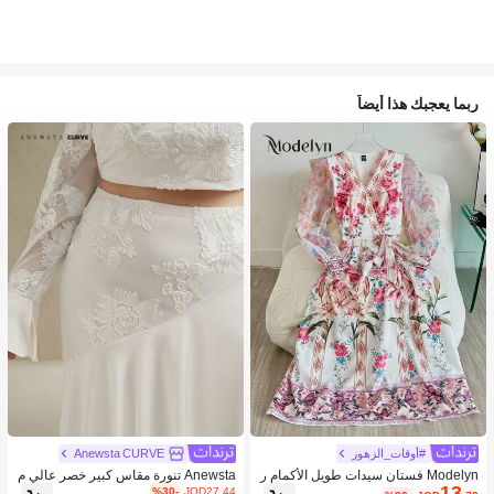
ربما يعجبك هذا أيضاً
#أوقات_الزهور
Anewsta CURVE
Modelyn فستان سيدات طويل الأكمام ر
Anewsta تنورة مقاس كبير خصر عالي م
13
قبة على شكل حرف V بطبعة زهور ولوح
طاطية بتصميم قطع أنيق مع تطريز ورقع
%30-
JOD27.44